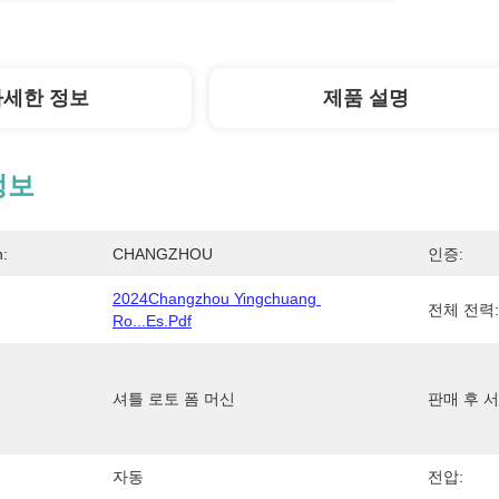
자세한 정보
제품 설명
정보
n:
CHANGZHOU
인증:
2024Changzhou Yingchuang 
전체 전력:
Ro...es.pdf
셔틀 로토 폼 머신
판매 후 서
자동
전압: