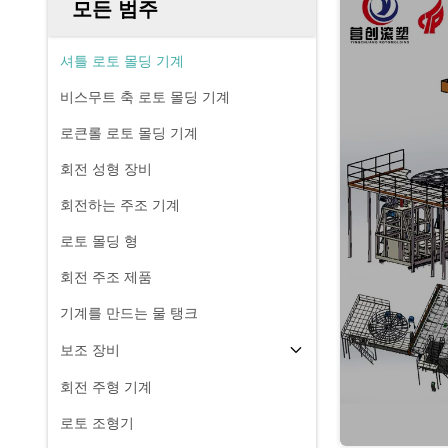
모든 범주
셔틀 로토 몰딩 기계
비스무트 축 로토 몰딩 기계
로큰롤 로토 몰딩 기계
회전 성형 장비
회전하는 주조 기계
로토 몰딩 형
회전 주조 제품
기계를 만드는 물 탱크
보조 장비
회전 주형 기계
로토 조형기