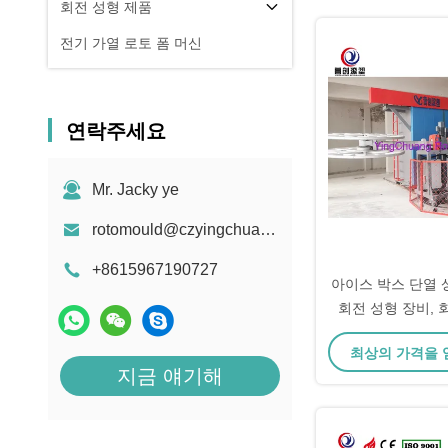
회전 성형 제품
전기 가열 로토 폼 머신
연락주세요
Mr. Jacky ye
rotomould@czyingchuang.com
+8615967190727
아이스 박스 단열 
회전 성형 장비, 
최상의 가격을
지금 얘기해