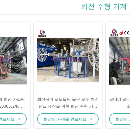
회전 주형 기계
전력 회전 가스팅
회전목마 로토몰딩 물은 오수 처리
로터리 로테
00pcs/hr 속
탱크 제작을 위한 회전 주형 기계
및
를 탱크에 저장합니다
 얻으세요
최상의 가격을 얻으세요
최상의