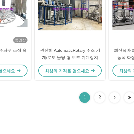
동영상
 주파수 조정 속
완전히 AutomaticRotary 주조 기
회전목마 
계/로토 몰딩 형 보조 기계장치
동식 화
 얻으세요
최상의 가격을 얻으세요
최상의
1
2