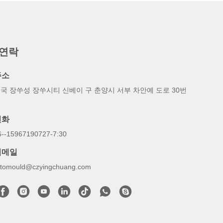
 연락
주소
국 장쑤성 장쑤시티 신베이 구 춘양시 서부 차안예 도로 30번
지
전화
6--15967190727-7:30
이메일
otomould@czyingchuang.com