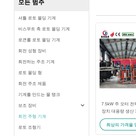
모든 범주
셔틀 로토 몰딩 기계
비스무트 축 로토 몰딩 기계
로큰롤 로토 몰딩 기계
회전 성형 장비
회전하는 주조 기계
로토 몰딩 형
회전 주조 제품
기계를 만드는 물 탱크
7.5kW 주 모터 
보조 장비
장치 대용량 생산 30
회전 주형 기계
도
최상의 가격을
로토 조형기