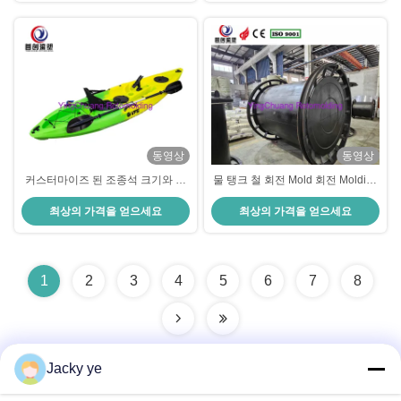
동영상
동영상
커스터마이즈 된 조종석 크기와 회
물 탱크 철 회전 Mold 회전 Molding
전형형 카야크를 위한 맞춤형 좌석
플랜트
최상의 가격을 얻으세요
최상의 가격을 얻으세요
유형
1
2
3
4
5
6
7
8
Jacky ye